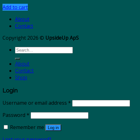
Add to cart
About
Contact
Copyright 2026 ©
UpsideUp ApS
Search
for:
About
Contact
Shop
Login
Username or email address
*
Password
*
Remember me
Log in
Lost your password?